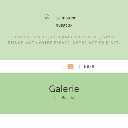
CHALEUR TISSÉE, ÉLÉGANCE CROCHETÉE, STYLE
ÉTINCELANT : VOTRE ESPACE, NOTRE MÉTIER D'ART.
0
MENU
Galerie
>
Galerie