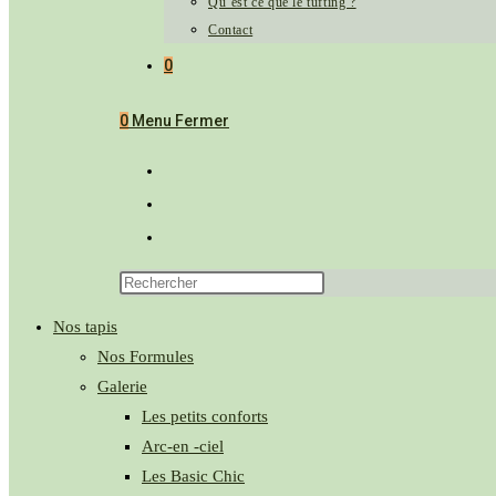
Qu’est ce que le tufting ?
Contact
0
0
Menu
Fermer
Nos tapis
Nos Formules
Galerie
Les petits conforts
Arc-en -ciel
Les Basic Chic