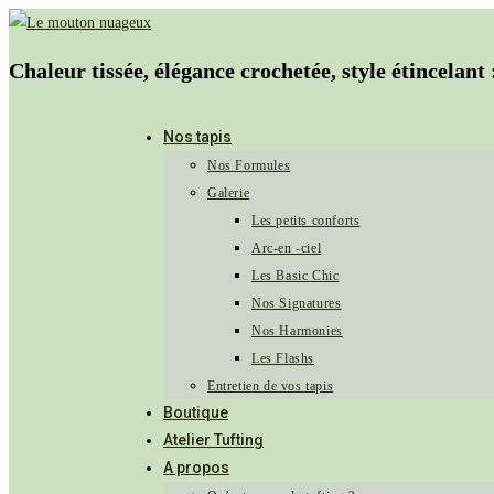
Chaleur tissée, élégance crochetée, style étincelant 
Nos tapis
Nos Formules
Galerie
Les petits conforts
Arc-en -ciel
Les Basic Chic
Nos Signatures
Nos Harmonies
Les Flashs
Entretien de vos tapis
Boutique
Atelier Tufting
A propos