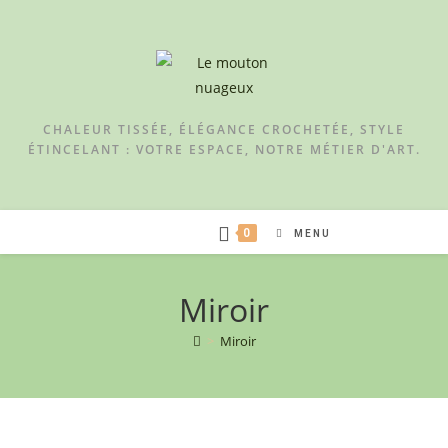
CHALEUR TISSÉE, ÉLÉGANCE CROCHETÉE, STYLE
ÉTINCELANT : VOTRE ESPACE, NOTRE MÉTIER D'ART.
0
MENU
Miroir
>
Miroir