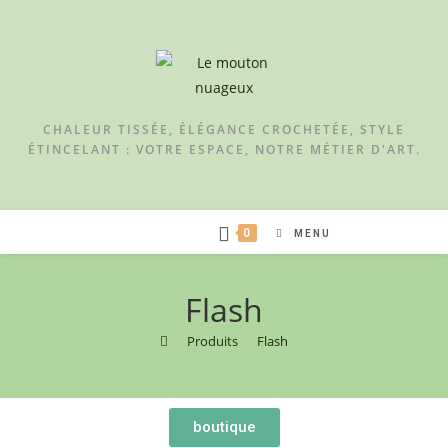
CHALEUR TISSÉE, ÉLÉGANCE CROCHETÉE, STYLE
ÉTINCELANT : VOTRE ESPACE, NOTRE MÉTIER D'ART.
0
MENU
Flash
>
Produits
>
Flash
boutique