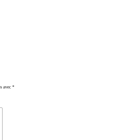
és avec
*