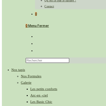
Qu’est ce que le tufting ?
Contact
0
0
Menu
Fermer
Nos tapis
Nos Formules
Galerie
Les petits conforts
Arc-en -ciel
Les Basic Chic