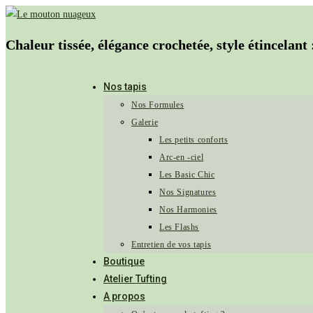
Chaleur tissée, élégance crochetée, style étincelant 
Nos tapis
Nos Formules
Galerie
Les petits conforts
Arc-en -ciel
Les Basic Chic
Nos Signatures
Nos Harmonies
Les Flashs
Entretien de vos tapis
Boutique
Atelier Tufting
A propos