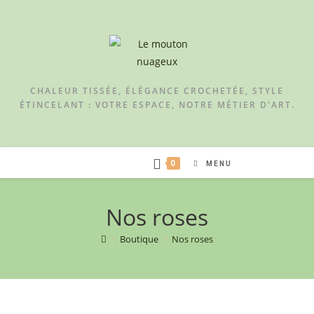
CHALEUR TISSÉE, ÉLÉGANCE CROCHETÉE, STYLE
ÉTINCELANT : VOTRE ESPACE, NOTRE MÉTIER D'ART.
0
MENU
Nos roses
>
Boutique
>
Nos roses